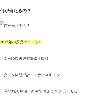
何が当たるの？
2015年の景品はコチラ↓↓
・南三陸製復興支援卓上時計
・タニタ体組成計インナースキャン
・産地精米 魚沼・新潟米 贅沢詰合せ 合計６㎏