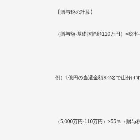
【贈与税の計算】
（贈与額-基礎控除額110万円）×税率
例）1億円の当選金額を2名で山分け
（5,000万円-110万円）×55％（贈