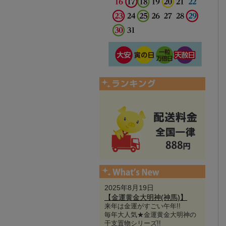
2025年8月19日
【金運黄金大明神(神馬)】
来年は金運がすごい午年!!
毎年大人気★金運黄金大明神の
干支置物シリーズ!!