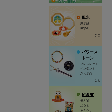
風水
風水鏡
風水画
など
パワース
トーン
ブレスレット
ペンダント
浄化水晶
など
招き猫
招き猫
だるま
ふくろう