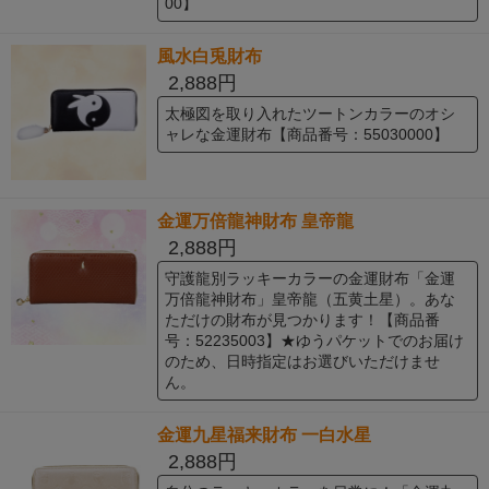
00】
風水白兎財布
2,888円
太極図を取り入れたツートンカラーのオシ
ャレな金運財布【商品番号：55030000】
金運万倍龍神財布 皇帝龍
2,888円
守護龍別ラッキーカラーの金運財布「金運
万倍龍神財布」皇帝龍（五黄土星）。あな
ただけの財布が見つかります！【商品番
号：52235003】★ゆうパケットでのお届け
のため、日時指定はお選びいただけませ
ん。
金運九星福来財布 一白水星
2,888円