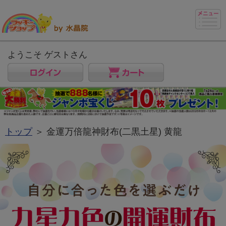
ようこそ ゲストさん
トップ
＞ 金運万倍龍神財布(二黒土星) 黄龍