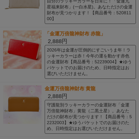
自分のラッキーカラーを日常に！「金運九
星福来財布」(一白水星)。あなただけの金運
財布が見つかります！【商品番号：520811
00】
「金運万倍龍神財布 赤龍」
2,888円
2026年は金運が圧倒的にすごいうま年！ラ
ッキーカラーは赤！今年の運を動かす赤色
の金運財布【商品番号：52239004】★ゆう
パケットでのお届けのため、日時指定はお
選びいただけません。
金運万倍龍神財布 黄龍
2,888円
守護龍別ラッキーカラーの金運財布「金運
万倍龍神財布」黄龍（二黒土星）。あなた
だけの財布が見つかります！【商品番号：5
2232003】★ゆうパケットでのお届けのた
め、日時指定はお選びいただけません。