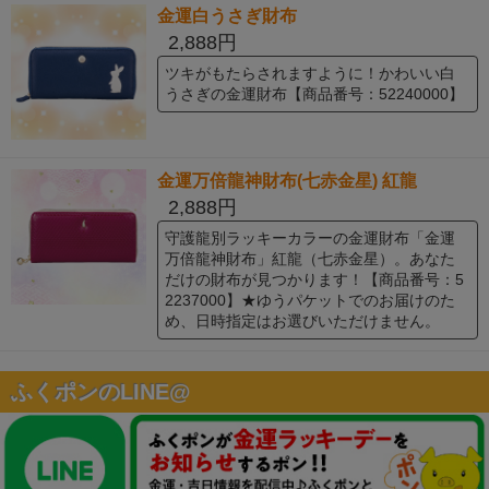
金運白うさぎ財布
2,888円
ツキがもたらされますように！かわいい白
うさぎの金運財布【商品番号：52240000】
金運万倍龍神財布(七赤金星) 紅龍
2,888円
守護龍別ラッキーカラーの金運財布「金運
万倍龍神財布」紅龍（七赤金星）。あなた
だけの財布が見つかります！【商品番号：5
2237000】★ゆうパケットでのお届けのた
め、日時指定はお選びいただけません。
ふくポンのLINE@