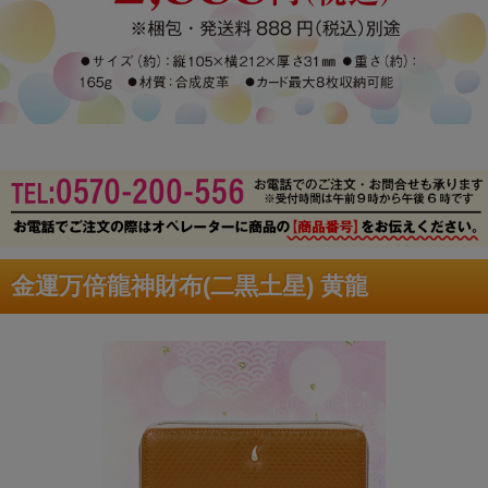
金運万倍龍神財布(二黒土星) 黄龍