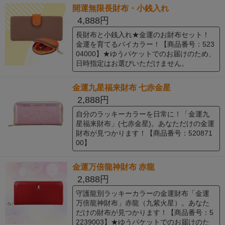
開運無限長財布・小銭入れ
4,888円
長財布と小銭入れ★金運のお財布セット！
金運を育てるバイカラー！【商品番号：523
04000】★ゆうパケットでのお届けのため、
日時指定はお選びいただけません。
金運九星福来財布 七赤金星
2,888円
自分のラッキーカラーを日常に！「金運九
星福来財布」(七赤金星)。あなただけの金運
財布が見つかります！【商品番号：520871
00】
金運万倍龍神財布 赤龍
2,888円
守護龍別ラッキーカラーの金運財布「金運
万倍龍神財布」赤龍（九紫火星）。あなた
だけの財布が見つかります！【商品番号：5
2239003】★ゆうパケットでのお届けのた