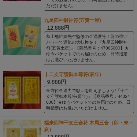
ただけません。
九星四神財神符(五黄土星)
12,888円
秋山勉唯絵先生監修の金運護符！龍の強い
パワーで運気の大転換を！『九星四神財神
符(五黄土星)』【商品番号：47005000】★
ゆうパケットでのお届けのため、日時指定
はお選びいただけません。
十二支守護御本尊符(辰年)
9,888円
全方位金運力で願いを叶えましょう!『十二
支守護御本尊符(辰年)』【商品番号：44024
000】★ゆうパケットでのお届けのため、日
時指定はお選びいただけません。
福来四神干支三合符 木局三合（卯・未・
亥）
12,888円