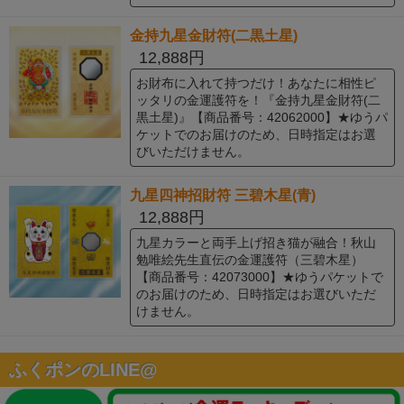
金持九星金財符(二黒土星)
12,888円
お財布に入れて持つだけ！あなたに相性ピ
ッタリの金運護符を！『金持九星金財符(二
黒土星)』【商品番号：42062000】★ゆうパ
ケットでのお届けのため、日時指定はお選
びいただけません。
九星四神招財符 三碧木星(青)
12,888円
九星カラーと両手上げ招き猫が融合！秋山
勉唯絵先生直伝の金運護符（三碧木星）
【商品番号：42073000】★ゆうパケットで
のお届けのため、日時指定はお選びいただ
けません。
ふくポンのLINE@