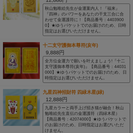
秋山勉唯絵先生が金運案内人！『福来』
『四神』のパワーをあなたの干支三合に合
わせて金運護符に！【商品番号：4403900
0】★ゆうパケットでのお届けのため、日時
指定はお選びいただけません。
十二支守護御本尊符(亥年)
9,888円
全方位金運力で願いを叶えましょう!『十二
支守護御本尊符(亥年)』【商品番号：44031
000】★ゆうパケットでのお届けのため、日
時指定はお選びいただけません。
九星四神招財符 四緑木星(緑)
12,888円
九星カラーと両手上げ招き猫が融合！秋山
勉唯絵先生直伝の金運護符（四緑木星）
【商品番号：42074000】★ゆうパケットで
のお届けのため、日時指定はお選びいただ
けません。