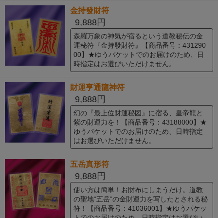
金持發財符
9,888円
森羅万象の神気が宿るという道教秘伝の金
運秘符『金持發財符』【商品番号：431290
00】★ゆうパケットでのお届けのため、日
時指定はお選びいただけません。
財運亨通龍神符
9,888円
幻の『最上位財運秘図』に宿る、皇帝龍と
紫の財運力を！【商品番号：43188000】★
ゆうパケットでのお届けのため、日時指定
はお選びいただけません。
五岳真形符
9,888円
使い方は簡単！お財布にしまうだけ。道教
の聖地“五岳”の金財運力を写したとされる秘
符！【商品番号：41036001】★ゆうパケッ
トでのお届けのため、日時指定はお選びい