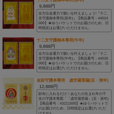
9,888円
全方位金運力で願いを叶えましょう!『十二
支守護御本尊符(辰年)』【商品番号：44024
000】★ゆうパケットでのお届けのため、日
時指定はお選びいただけません。
十二支守護御本尊符(午年)
9,888円
全方位金運力で願いを叶えましょう!『十二
支守護御本尊符(午年)』【商品番号：44026
000】★ゆうパケットでのお届けのため、日
時指定はお選びいただけません。
金財守護本尊符 虚空蔵菩薩(丑・寅年)
12,888円
財布に入れるだけ！あなたの生まれ年の干
支の守護本尊図「「虚空蔵菩薩」(丑・寅年)
【商品番号：43211000】★ゆうパケットで
のお届けのため、日時指定はお選びいただ
けません。