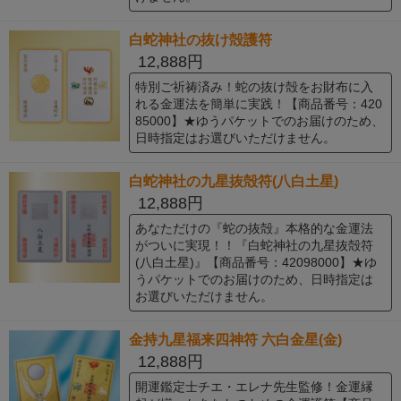
白蛇神社の抜け殻護符
12,888円
特別ご祈祷済み！蛇の抜け殻をお財布に入
れる金運法を簡単に実践！【商品番号：420
85000】★ゆうパケットでのお届けのため、
日時指定はお選びいただけません。
白蛇神社の九星抜殻符(八白土星)
12,888円
あなただけの『蛇の抜殻』本格的な金運法
がついに実現！！『白蛇神社の九星抜殻符
(八白土星)』【商品番号：42098000】★ゆ
うパケットでのお届けのため、日時指定は
お選びいただけません。
金持九星福来四神符 六白金星(金)
12,888円
開運鑑定士チエ・エレナ先生監修！金運縁