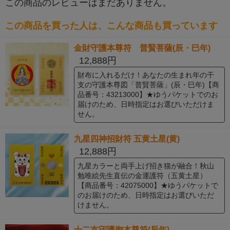
この商品のレビューはまだありません。
この商品を買った人は、こんな商品も買っています
金財守護本尊符 普賢菩薩(辰・巳年)
12,888円
財布に入れるだけ！あなたの生まれ年の干
支の守護本尊図「普賢菩薩」(辰・巳年)【商
品番号：43213000】★ゆうパケットでのお
届けのため、日時指定はお選びいただけま
せん。
九星四神招財符 五黄土星(黄)
12,888円
九星カラーと両手上げ招き猫が融合！秋山
勉唯絵先生直伝の金運護符（五黄土星）
【商品番号：42075000】★ゆうパケットで
のお届けのため、日時指定はお選びいただ
けません。
十二支守護御本尊符(辰年)