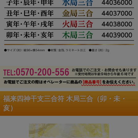
福来四神干支三合符 木局三合（卯・未・
亥）