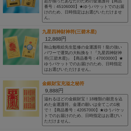
起が揃ったあなたのための金運護符【商品
番号：45106000】★ゆうパケットでのお届
けのため、日時指定はお選びいただけませ
ん。
九星四神財神符(三碧木星)
12,888円
秋山勉唯絵先生監修の金運護符！龍の強い
パワーで運気の大転換を！『九星四神財神
符(三碧木星)』【商品番号：47003000】★
ゆうパケットでのお届けのため、日時指定
はお選びいただけません。
金銀財宝充溢之秘符
9,888円
溢れるほどの金銀財宝！18種類の願意を込
めた金運護符。金運の願いは全てこの1枚
で！【商品番号：42057000】★ゆうパケッ
トでのお届けのため、日時指定はお選びい
ただけません。