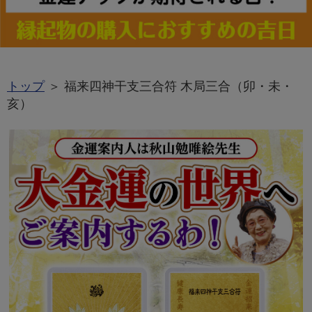
トップ
＞ 福来四神干支三合符 木局三合（卯・未・
亥）