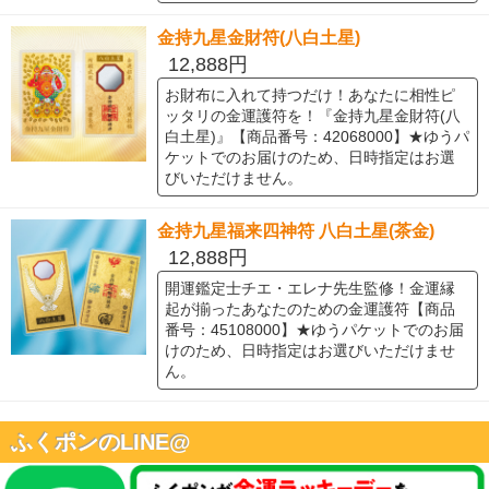
金持九星金財符(八白土星)
12,888円
お財布に入れて持つだけ！あなたに相性ピ
ッタリの金運護符を！『金持九星金財符(八
白土星)』【商品番号：42068000】★ゆうパ
ケットでのお届けのため、日時指定はお選
びいただけません。
金持九星福来四神符 八白土星(茶金)
12,888円
開運鑑定士チエ・エレナ先生監修！金運縁
起が揃ったあなたのための金運護符【商品
番号：45108000】★ゆうパケットでのお届
けのため、日時指定はお選びいただけませ
ん。
ふくポンのLINE@