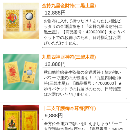
金持九星金財符(二黒土星)
12,888円
お財布に入れて持つだけ！あなたに相性ピ
ッタリの金運護符を！『金持九星金財符(二
黒土星)』【商品番号：42062000】★ゆうパ
ケットでのお届けのため、日時指定はお選
びいただけません。
九星四神財神符(三碧木星)
12,888円
秋山勉唯絵先生監修の金運護符！龍の強い
パワーで運気の大転換を！『九星四神財神
符(三碧木星)』【商品番号：47003000】★
ゆうパケットでのお届けのため、日時指定
はお選びいただけません。
十二支守護御本尊符(酉年)
9,888円
全方位金運力で願いを叶えましょう!『十二
支守護御本尊符(酉年)』【商品番号：44029