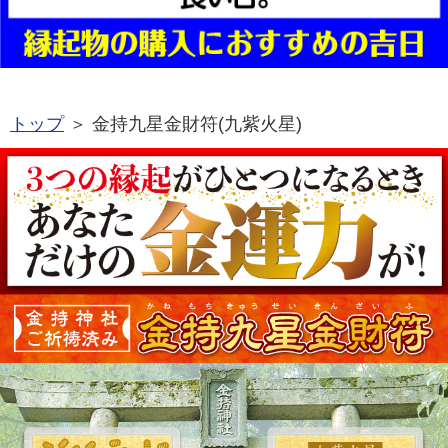
トップ
＞ 金持九星金財符(九紫火星)