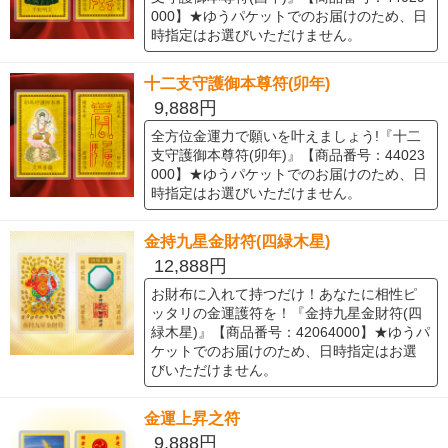
000】★ゆうパケットでのお届けのため、日
時指定はお選びいただけません。
十二支守護御本尊符(卯年)
9,888円
全方位金運力で願いを叶えましょう!『十二
支守護御本尊符(卯年)』【商品番号：44023
000】★ゆうパケットでのお届けのため、日
時指定はお選びいただけません。
金持九星金財符(四緑木星)
12,888円
お財布に入れて持つだけ！あなたに相性ピ
ッタリの金運護符を！『金持九星金財符(四
緑木星)』【商品番号：42064000】★ゆうパ
ケットでのお届けのため、日時指定はお選
びいただけません。
金運上昇之符
9,888円