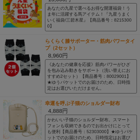
あなたの九星で選べるお得な開運福袋！う
ま年に活躍する馬アイテム！『九星うまく
いく福袋/三碧木星』【商品番号：8215300
0】
らくらく膝サポーター・筋肉パワータイ
プ（2セット）
8,960円
《あなたの健康を応援》筋肉パワーがひざ
を包み込み動きをサポート（洗い替えにお
すすめ2セット）【商品番号：80029001】
★ゆうパケットでのお届けのため、日時指
定はお選びいただけません。
幸運を呼ぶ子猫のショルダー財布
4,888円
かわいい子猫のショルダー財布。スマート
フォンも収納できるのでお出かけにとって
も便利【商品番号：52303000】★ゆうパケ
ットでのお届けのため、日時指定はお選び