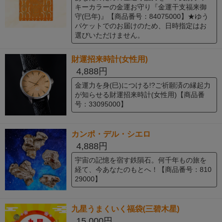
キーカラーの金運お守り『金運干支福来御
守(巳年)』【商品番号：84075000】★ゆう
パケットでのお届けのため、日時指定はお
選びいただけません。
財運招来時計(女性用)
4,888円
金運力を身(巳)につける!?ご祈願済の縁起力
が知らせる財運招来時計(女性用)【商品番
号：33095000】
カンポ・デル・シエロ
4,888円
宇宙の記憶を宿す鉄隕石。何千年もの旅を
経て、今あなたのもとへ！【商品番号：810
29000】
九星うまくいく福袋(三碧木星)
15,000円