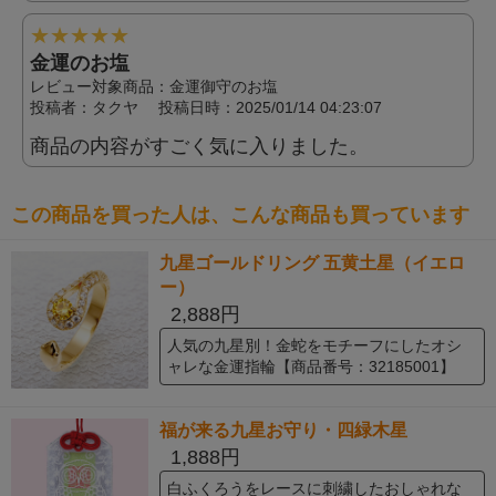
★
★
★
★
★
金運のお塩
レビュー対象商品：金運御守のお塩
投稿者：
タクヤ
投稿日時：2025/01/14 04:23:07
商品の内容がすごく気に入りました。
この商品を買った人は、こんな商品も買っています
九星ゴールドリング 五黄土星（イエロ
ー）
2,888円
人気の九星別！金蛇をモチーフにしたオシ
ャレな金運指輪【商品番号：32185001】
福が来る九星お守り・四緑木星
1,888円
白ふくろうをレースに刺繍したおしゃれな