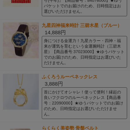
守(午年)』【商品番号：84076000】★ゆう
パケットでのお届けのため、日時指定はお
選びいただけません。
九星四神福来時計 三碧木星（ブルー）
14,888円
身につける金運力！九星カラー・四神・福
来が運気を育むという金運腕時計（三碧木
星）【商品番号:37023000】★ゆうパケット
でのお届けのため、日時指定はお選びいた
だけません。
ふくろうルーペネックレス
3,888円
首にかけてオシャレ！使って便利！縁起の
良いフクロウのルーペネックレス【商品番
号：22090000】★ゆうパケットでのお届け
のため、日時指定はお選びいただけませ
ん。
らくらく美姿勢 骨盤ベルト