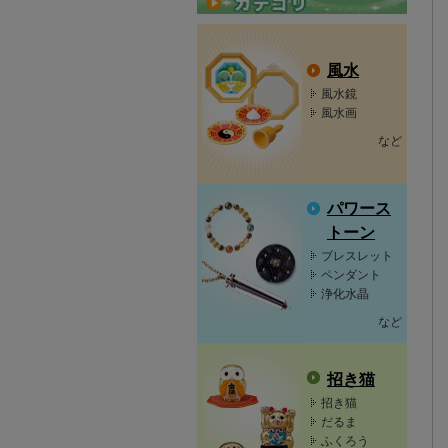
風水
風水鏡
風水画
など
パワース
トーン
ブレスレット
ペンダント
浄化水晶
など
招き猫
招き猫
だるま
ふくろう