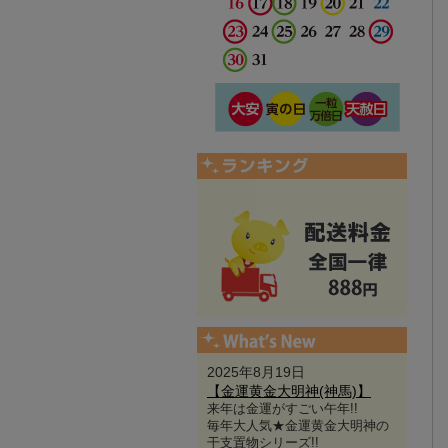
2025年8月19日
【金運黄金大明神(神馬)】
来年は金運がすごい午年!!
毎年大人気★金運黄金大明神の
干支置物シリーズ!!