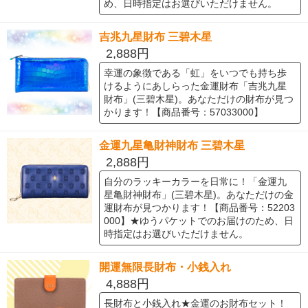
め、日時指定はお選びいただけません。
吉兆九星財布 三碧木星
2,888円
幸運の象徴である「虹」をいつでも持ち歩
けるようにあしらった金運財布「吉兆九星
財布」(三碧木星)。あなただけの財布が見つ
かります！【商品番号：57033000】
金運九星亀財神財布 三碧木星
2,888円
自分のラッキーカラーを日常に！「金運九
星亀財神財布」(三碧木星)。あなただけの金
運財布が見つかります！【商品番号：52203
000】★ゆうパケットでのお届けのため、日
時指定はお選びいただけません。
開運無限長財布・小銭入れ
4,888円
長財布と小銭入れ★金運のお財布セット！