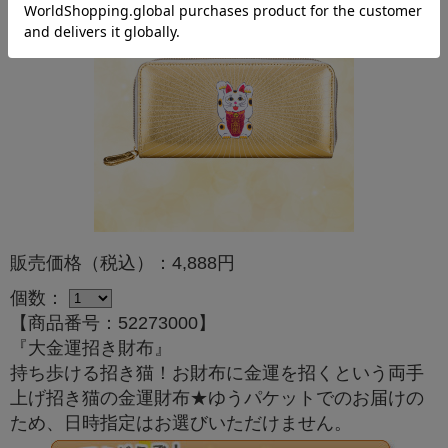
販売価格（税込）：4,888円
個数：
【商品番号：52273000】
『大金運招き財布』
持ち歩ける招き猫！お財布に金運を招くという両手
上げ招き猫の金運財布★ゆうパケットでのお届けの
ため、日時指定はお選びいただけません。