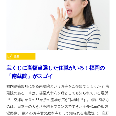
宝くじに高額当選した住職がいる！福岡の
「南蔵院」がスゴイ
福岡県篠栗町にある南蔵院というお寺をご存知でしょうか？ 南
蔵院のある一帯は、篠栗八十八ヶ所としても知られている場所
で、空海ゆかりの88か所の霊場が広がる場所です。 特に有名な
のは、日本一の大きさを誇るブロンズでできた全長41mの釈迦
涅槃像。 数々のお寺群の総本寺として知られる南蔵院は、高野