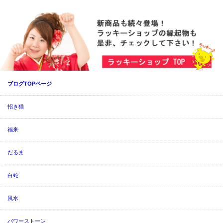
ブログTOPページ
招き猫
福来
だるま
白蛇
風水
パワーストーン