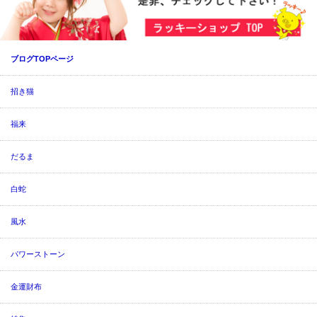
ブログTOPページ
招き猫
福来
だるま
白蛇
風水
パワーストーン
金運財布