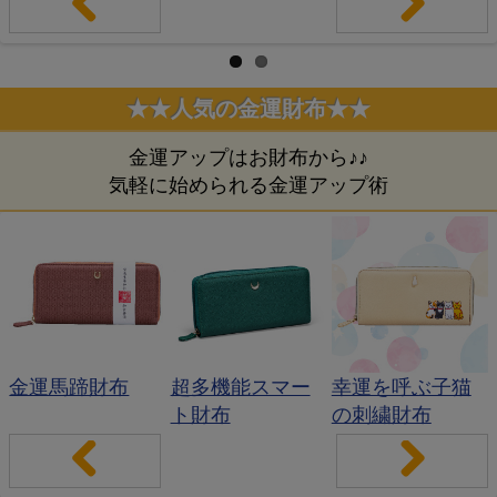
Pr
Ne
evi
xt
★★人気の金運財布★★
ou
金運アップはお財布から♪♪
s
気軽に始められる金運アップ術
金運馬蹄財布
超多機能スマー
幸運を呼ぶ子猫
ト財布
の刺繍財布