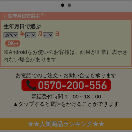
Pr
Ne
evi
xt
ou
生年月日で選ぶ
s
※Androidをお使いのお客様は、結果が正常に表示さ
れない場合があります
お電話でのご注文・お問い合せも承ります
電話受付時間 9：00～18：00
▲タップすると電話をかけることができます
★★人気商品ランキング★★