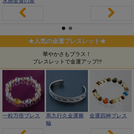
水画金運の泉
Pr
Ne
evi
xt
★人気の金運ブレスレット★
ou
華やかさもプラス！
s
ブレスレットで金運アップ!?
一粒万倍ブレス
馬九行久金運腕
金運四神ブレス
輪