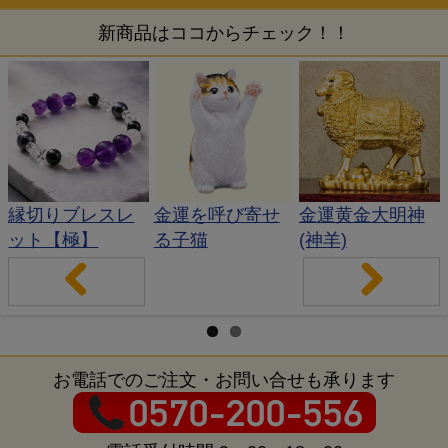
新商品はココからチェック！！
縁切りブレスレ
金運を呼び寄せ
金運黄金大明神
ット【極】
る子猫
(神羊)
Pr
Ne
evi
xt
お電話でのご注文・お問い合せも承ります
ou
s