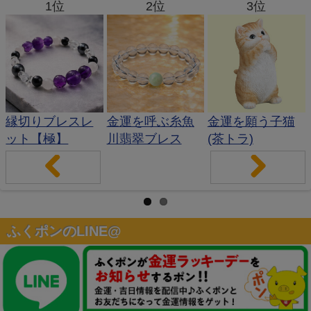
1位
2位
3位
縁切りブレスレ
金運を呼ぶ糸魚
金運を願う子猫
ット【極】
川翡翠ブレス
(茶トラ)
Pr
Ne
evi
xt
ふくポンのLINE@
ou
s