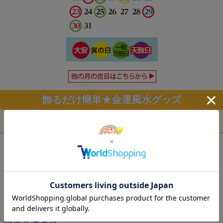
飾るだけ簡単★金運風水グッズ
おうちに飾って本格風水生活！
トイレ用ミニ風
福来四神光玉
金運御守のお塩