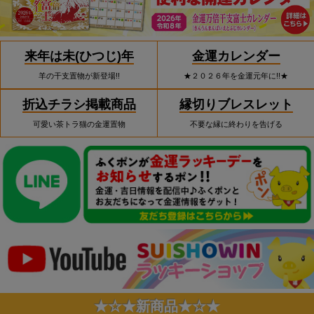
来年は未(ひつじ)年
金運カレンダー
羊の干支置物が新登場!!
★２０２６年を金運元年に!!★
折込チラシ掲載商品
縁切りブレスレット
可愛い茶トラ猫の金運置物
不要な縁に終わりを告げる
★☆★新商品★☆★